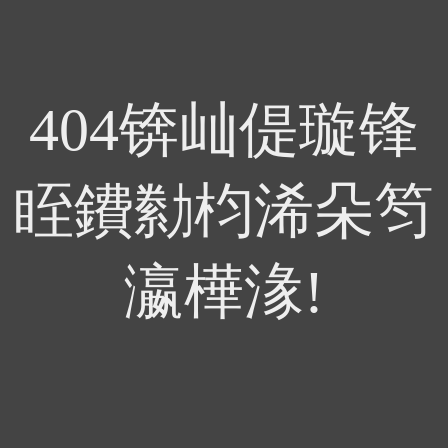
404锛屾偍璇锋
眰鐨勬枃浠朵笉
瀛樺湪!